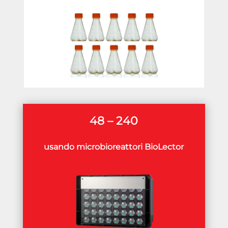
48 – 240
usando microbioreattori BioLector